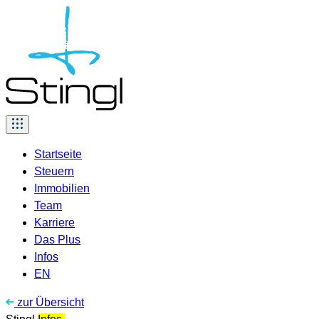
Skip
to
content
Startseite
Steuern
Immobilien
Team
Karriere
Das Plus
Infos
EN
zur Übersicht