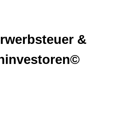
rwerbsteuer &
eninvestoren©