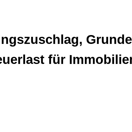
gszuschlag, Grunde
euerlast für Immobili