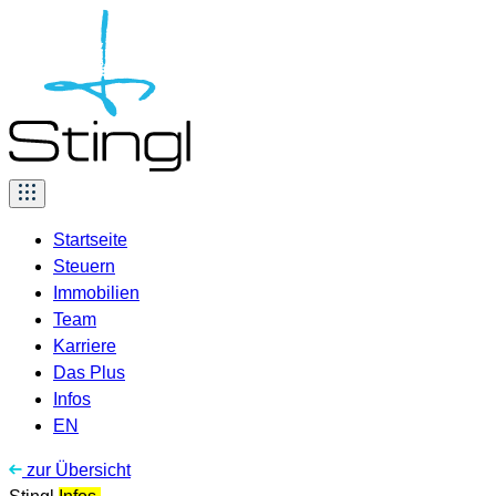
Skip
to
content
Startseite
Steuern
Immobilien
Team
Karriere
Das Plus
Infos
EN
zur Übersicht